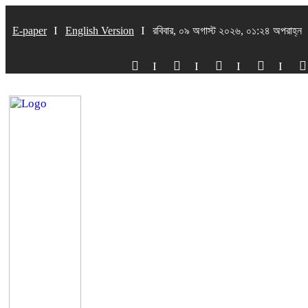
E-paper
English Version
রবিবার, ০৯ অগাস্ট ২০২৬, ০১:২৪ অপরাহ্ন