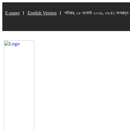
E-paper
English Version
শনিবার, ০৮ অগাস্ট ২০২৬, ০৯:৪১ অপরাহ্ন