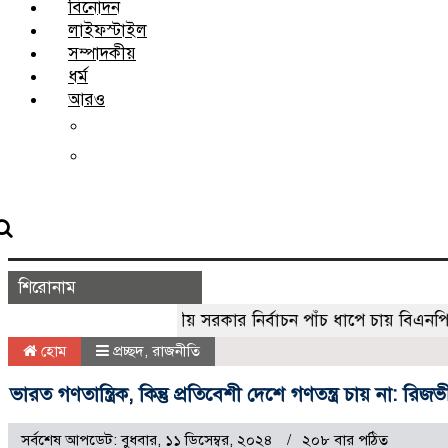
বিনোদন
লাইফস্টাইল
সম্পাদকীয়
ধর্ম
আরও
চাকরি
বাণিজ্য
শিরোনাম
স্থানীয় সরকার নির্বাচন পাঁচ ধাপে চায় বিএনপি
ক্
হোম
প্রচ্ছদ
,
রাজনীতি
ভারত গণতান্ত্রিক, কিন্তু প্রতিবেশী দেশে গণতন্ত্র চায় না: রিজভ
সর্বশেষ আপডেট: বুধবার, ১১ ডিসেম্বর, ২০২৪
২০৮ বার পঠিত