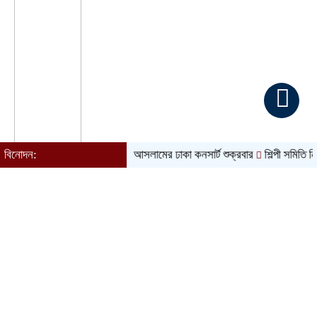
বিনোদন:
আতিফ আসলামের ঢাকা কনসার্ট শুক্রবার
শিল্পী সমিতি নির্বাচন ঘ