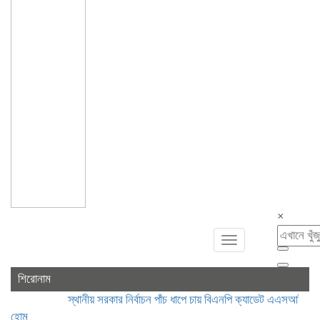
×
Toggle
navigation
শিরোনাম
স্থানীয় সরকার নির্বাচন পাঁচ ধাপে চায় বিএনপি
ক্যাডেট এএসআই নিয়োগে ভুয়া 
হোম