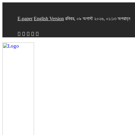
E-paper
English Version
রবিবার, ০৯ অগাস্ট ২০২৬, ০১:১৩ অপরাহ্ন