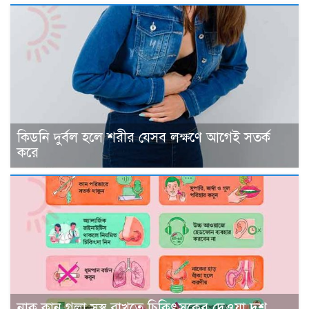
কিডনি দুর্বল হলে শরীর যেসব লক্ষণে আগেই সতর্ক
করে
নাক কান গলা সুস্থ রাখতে চিকিৎসকের দেওয়া দশ