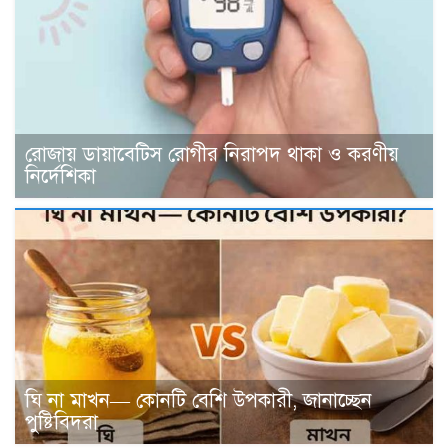
রোজায় ডায়াবেটিস রোগীর নিরাপদ থাকা ও করণীয়
নির্দেশিকা
ঘি না মাখন— কোনটি বেশি উপকারী, জানাচ্ছেন
পুষ্টিবিদরা