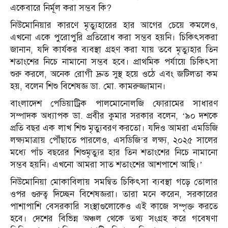
একেবারে নির্মূল করা সম্ভব কি?
নিউমোনিয়ার কারণে মৃত্যুহারের হার আগের চেয়ে কমলেও,
এখনো একে পুরোপুরি প্রতিরোধ করা সম্ভব হয়নি। চিকিৎসকরা
জানান, যদি কার্যকর ব্যবস্থা গ্রহণ করা যায় তবে মৃত্যুহার তিন
শতাংশের নিচে নামানো সম্ভব হবে। প্রাথমিক পর্যায়ে চিকিৎসা
শুরু করলে, অনেক রোগী দ্রুত সুস্থ হয়ে ওঠে এবং জটিলতা কম
হয়, বলেন শিশু বিশেষজ্ঞ ডা. মো. কামরুজ্জামান।
বাংলাদেশ পেডিয়াট্রিক পালমোনোলজি ফোরামের সাধারণ
সম্পাদক অধ্যাপক ডা. প্রবীর কুমার সরকার বলেন, ‘৯০ দশকে
প্রতি বছর এক লাখ শিশু মৃত্যুবরণ করতো। যদিও আমরা এমডিজি
লক্ষ্যমাত্রায় পৌঁছাতে পারলেও, এসডিজি’র লক্ষ্য, ২০২৫ সালের
মধ্যে পাঁচ বছরের শিশুমৃত্যুর হার তিন শতাংশের নিচে নামানো
সম্ভব হয়নি। এখনো আমরা সাত শতাংশের আশপাশে আছি।’
নিউমোনিয়া মোকাবিলায় সমন্বিত চিকিৎসা ব্যবস্থা গড়ে তোলার
ওপর গুরুত্ব দিচ্ছেন বিশেষজ্ঞরা। তারা মনে করেন, সরকারের
পাশাপাশি বেসরকারি সংস্থাগুলোকেও এই কাজে সম্পৃক্ত করতে
হবে। দেশের বিভিন্ন অঞ্চল থেকে তথ্য সংগ্রহ করে গবেষণা