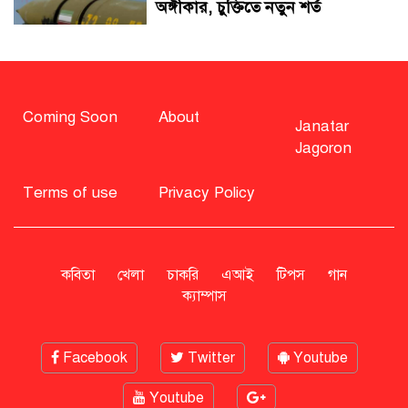
অঙ্গীকার, চুক্তিতে নতুন শর্ত
সাহাবুদ্দিন চুপ্পুসহ ২০ জনের বিরুদ্ধে
২৫১ কোটি টাকার শেয়ার মামলা
Coming Soon
About
Janatar
Jagoron
বিএনপি নিয়ে জামায়াতের মন্তব্যে
মির্জা ফখরুলের প্রতিক্রিয়া
Terms of use
Privacy Policy
সাহাবুদ্দিনকে গ্রেপ্তারের দাবি জানাল
এনসিপি
কবিতা
খেলা
চাকরি
এআই
টিপস
গান
ক্যাম্পাস
রাষ্ট্রপতি অবসর সুবিধা কী পাবেন মো.
সাহাবুদ্দিন
Facebook
Twitter
Youtube
Youtube