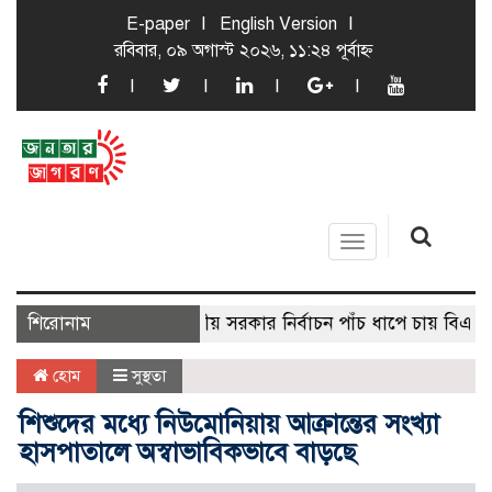
E-paper
English Version
রবিবার, ০৯ অগাস্ট ২০২৬, ১১:২৪ পূর্বাহ্ন
Toggle
navigation
শিরোনাম
স্থানীয় সরকার নির্বাচন পাঁচ ধাপে চায় বিএনপি
হোম
সুস্থতা
শিশুদের মধ্যে নিউমোনিয়ায় আক্রান্তের সংখ্যা
হাসপাতালে অস্বাভাবিকভাবে বাড়ছে