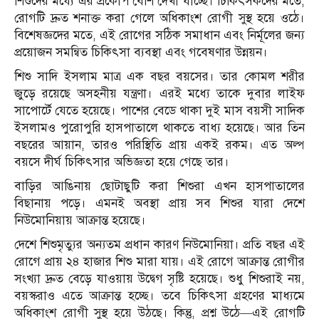
শিশুদের মধ্যে এর প্রকোপ বেশি দেখা যাচ্ছে। চিকিৎসকদের মতে,
রোগটি দ্রুত শনাক্ত করা গেলে অধিকাংশ রোগী সুস্থ হয়ে ওঠে।
বিশেষজ্ঞদের মতে, এই রোগের সঠিক সমাধান এবং নির্মূলের জন্য
প্রয়োজন সমন্বিত চিকিৎসা ব্যবস্থা এবং গবেষণার উন্নয়ন।
শিশু সাদি ইসলাম মাত্র এক বছর বয়সের। তার কোমল শরীর
জুড়ে রয়েছে অসহনীয় যন্ত্রণা। এরই মধ্যে তাকে দুবার লাইফ
সাপোর্টে যেতে হয়েছে। পাশের বেডে থাকা দুই মাস বয়সী সাদিক
ইসলামও পুরোপুরি হাসপাতালে থাকতে বাধ্য হয়েছে। আর তিন
বছরের আয়ান, তারও পরিস্থিতি প্রায় একই রকম। এত অল্প
বয়সে দীর্ঘ চিকিৎসার অভিজ্ঞতা হয়ে গেছে তার।
বাড়ির আঙিনায় ছোটাছুটি করা শিশুরা এখন হাসপাতালের
বিছানায় পড়ে। এমনই অবস্থা প্রায় সব শিশুর যারা দেশে
নিউমোনিয়ায় আক্রান্ত হয়েছে।
দেশে শিশুমৃত্যুর অন্যতম প্রধান কারণ নিউমোনিয়া। প্রতি বছর এই
রোগে প্রায় ২৪ হাজার শিশু মারা যায়। এই রোগে আক্রান্ত রোগীর
সংখ্যা দ্রুত বেড়ে যাওয়ায় উদ্বেগ সৃষ্টি হয়েছে। শুধু শিশুরাই নয়,
বয়স্করাও এতে আক্রান্ত হচ্ছে। তবে চিকিৎসা গ্রহণের মাধ্যমে
অধিকাংশ রোগী সুস্থ হয়ে উঠছে। কিন্তু, প্রশ্ন উঠে—এই রোগটি