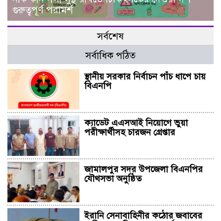
গুরুত্বপূর্ণ পরামর্শ
সর্বশেষ
সর্বাধিক পঠিত
স্থানীয় সরকার নির্বাচন পাঁচ ধাপে চায়
বিএনপি
ক্যাডেট এএসআই নিয়োগে ভুয়া
পরীক্ষার্থীসহ চারজন গ্রেপ্তার
জামালপুর সদর উপজেলা বিএনপির
যৌথসভা অনুষ্ঠিত
ইরানি সেনাবাহিনীর কঠোর জবাবের