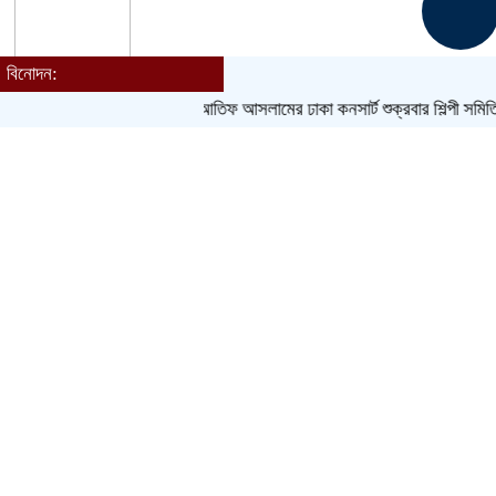
বিনোদন:
Toggle navigation
আতিফ আসলামের ঢাকা কনসার্ট শুক্রবার
শিল্পী সমিতি নির্বাচ
হোম
বাংলাদেশ
জেলা
আন্তর্জাতিক
খেলাধুলা
ক্রিকেট
বিনোদন
লাইফস্টাইল
সম্পাদকীয়
ধর্ম
আরও
চাকরি
বাণিজ্য