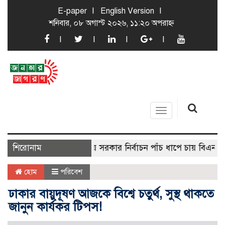
E-paper
English Version
শনিবার, ০৮ অগাস্ট ২০২৬, ১১:২০ অপরাহ্ন
Toggle
navigation
শিরোনাম
স্থানীয় সরকার নির্বাচন পাঁচ ধাপে চায় বিএনপি
ক্
হোম
পরিবেশ
ঢাকার বায়ুদূষণ আজকে বিশ্বে চতুর্থ, সুস্থ থাকতে
জানুন কার্যকর টিপস!