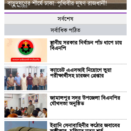
বায়ুদূষণের শীর্ষে ঢাকা: পৃথিবীর দূষণ রাজধানী!
সর্বশেষ
সর্বাধিক পঠিত
স্থানীয় সরকার নির্বাচন পাঁচ ধাপে চায়
বিএনপি
ক্যাডেট এএসআই নিয়োগে ভুয়া
পরীক্ষার্থীসহ চারজন গ্রেপ্তার
জামালপুর সদর উপজেলা বিএনপির
যৌথসভা অনুষ্ঠিত
ইরানি সেনাবাহিনীর কঠোর জবাবের
অঙ্গীকার, চুক্তিতে নতুন শর্ত