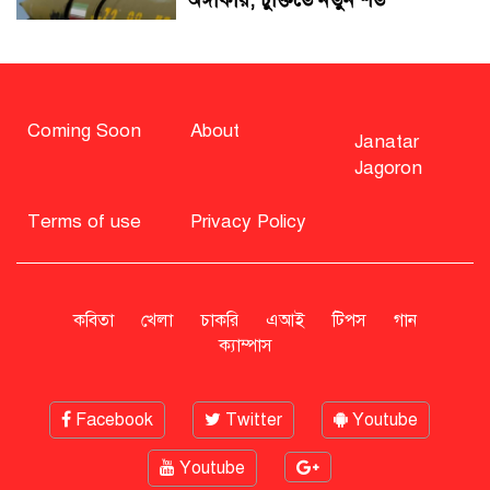
সাহাবুদ্দিন চুপ্পুসহ ২০ জনের বিরুদ্ধে
২৫১ কোটি টাকার শেয়ার মামলা
Coming Soon
About
Janatar
Jagoron
বিএনপি নিয়ে জামায়াতের মন্তব্যে
মির্জা ফখরুলের প্রতিক্রিয়া
Terms of use
Privacy Policy
সাহাবুদ্দিনকে গ্রেপ্তারের দাবি জানাল
এনসিপি
কবিতা
খেলা
চাকরি
এআই
টিপস
গান
ক্যাম্পাস
রাষ্ট্রপতি অবসর সুবিধা কী পাবেন মো.
সাহাবুদ্দিন
Facebook
Twitter
Youtube
Youtube