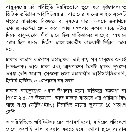
বায়ুদূষণের এই পরিস্থিতি নিয়মিতভাবে তুলে ধরে সুইজারল্যান্ড
ভিত্তিক প্রতিষ্ঠান আইকিউএয়ার। বাতাসের মানের লাইভ সূচকটি
শহরের বাতাসের বিশুদ্ধতা বা দূষণের মাত্রা সম্পর্কে জনগণকে
তথ্য ও সতর্কতা প্রদান করে। আজ মঙ্গলবার সকাল সাড়ে ৮টার
দিকে বায়ুদূষণের শীর্ষ স্থানে ছিল পাকিস্তানের লাহোর, যেখানে
স্কোর ছিল ৪৯৬। দ্বিতীয় স্থানে ভারতীয় রাজধানী দিল্লির স্কোর
৪২০।
ঢাকার বাতাস বর্তমানে অস্বাস্থ্যকর। এই বায়ু সব মানুষের জন্যই
বিপজ্জনক। আজ ঢাকা এবং আশপাশের তিনটি স্থানের দূষণের
অবস্থা বেশি খারাপ, সেগুলো হলো মহাখালীর আইসিডিডিআরবি,
ইস্টার্ন হাউজিং ও গুলশানের রব ভবন।
ঢাকার বায়ুদূষণের প্রধান উপাদান হলো অতিক্ষুদ্র বস্তুকণা বা
পিএম ২.৫-এর উচ্চমাত্রা। আজ ঢাকার বাতাসে এর পরিমাণ বিশ্ব
স্বাস্থ্য সংস্থা (ডব্লিউএইচও) নির্দেশিত মানের তুলনায় ১৪ শতাংশ
বেশি।
এ পরিস্থিতিতে আইকিউএয়ারের পরামর্শ হলো, বাইরের পরিবেশে
গেলে অবশ্যই মাস্ক ব্যবহার করতে হবে। খোলা স্থানে ব্যায়াম