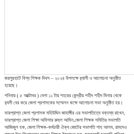
জয়পুরহাটে বিশ্ব শিক্ষক দিবস – ২০২৪ উপলক্ষে র‍্যালী ও আলোচনা অনুষ্ঠিত
হয়েছে।
শনিবার ( ৫ অক্টোবর ) বেলা ১১ টায় শহরের কেন্দ্রীয় শহীদ শহীদ মিনার থেকে
র‍্যলী বের করে জেলা প্রশাসকের সম্মেলন কক্ষে আলোচনা সভা অনুষ্ঠিত হয়।
ভারপ্রাপ্ত জেলা প্রশাসক মহিউদ্দিন জাহাঙ্গীর এর সভাপতিত্বে বক্তব্য রাখেন,
ভারপ্রাপ্ত জেলা শিক্ষা অফিসার রুহুল আমিন,জেলা শিক্ষক সমিতির সভাপতি
আজিজুল হক, জেলা শিক্ষক-কর্মচারী ঐক্য জোটের সভাপতি শাহ আলম, রামদেও