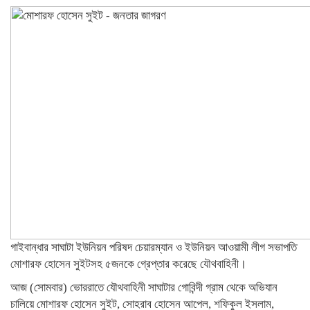
গাইবান্ধার সাঘাটা ইউনিয়ন পরিষদ চেয়ারম্যান ও ইউনিয়ন আওয়ামী লীগ সভাপতি
মোশারফ হোসেন সুইটসহ ৫জনকে গ্রেপ্তার করেছে যৌথবাহিনী।
আজ (সোমবার) ভোররাতে যৌথবাহিনী সাঘাটার গোবিন্দী গ্রাম থেকে অভিযান
চালিয়ে মোশারফ হোসেন সুইট, সোহরাব হোসেন আপেল, শফিকুল ইসলাম,