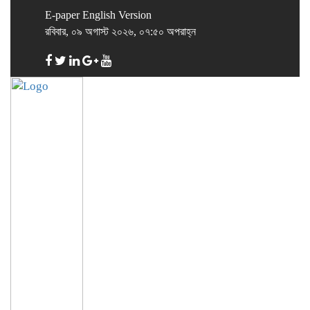
E-paper
English Version
রবিবার, ০৯ অগাস্ট ২০২৬, ০৭:৫০ অপরাহ্ন