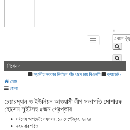
×
Toggle
navigation
শিরোনাম
স্থানীয় সরকার নির্বাচন পাঁচ ধাপে চায় বিএনপি
ক্যাডেট এএসআই নিয়োগে
হোম
জেলা
চেয়ারম্যান ও ইউনিয়ন আওয়ামী লীগ সভাপতি মোশারফ
হোসেন সুইটসহ ৫জন গ্রেপ্তার
সর্বশেষ আপডেট: মঙ্গলবার, ১০ সেপ্টেম্বর, ২০২৪
২২৯ বার পঠিত