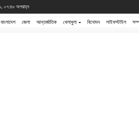
২৬, ০৭:৪৮ অপরাহ্ন
বাংলাদেশ
জেলা
আন্তর্জাতিক
খেলাধুলা
বিনোদন
লাইফস্টাইল
সম্