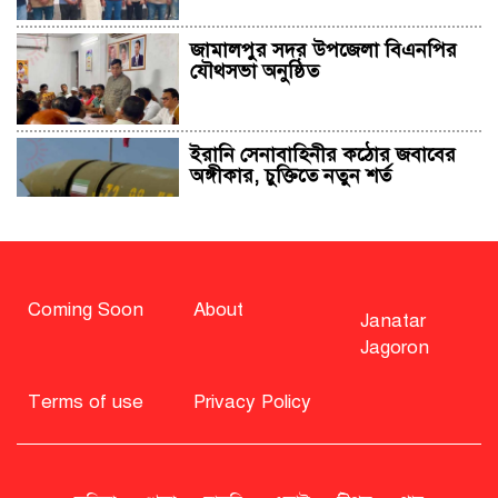
জামালপুর সদর উপজেলা বিএনপির
যৌথসভা অনুষ্ঠিত
ইরানি সেনাবাহিনীর কঠোর জবাবের
অঙ্গীকার, চুক্তিতে নতুন শর্ত
সাহাবুদ্দিন চুপ্পুসহ ২০ জনের বিরুদ্ধে
২৫১ কোটি টাকার শেয়ার মামলা
Coming Soon
About
Janatar
Jagoron
বিএনপি নিয়ে জামায়াতের মন্তব্যে
মির্জা ফখরুলের প্রতিক্রিয়া
Terms of use
Privacy Policy
সাহাবুদ্দিনকে গ্রেপ্তারের দাবি জানাল
এনসিপি