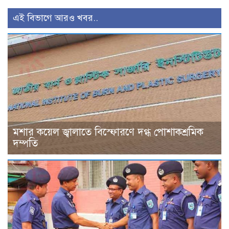
এই বিভাগে আরও খবর..
মশার কয়েল জ্বালাতে বিস্ফোরণে দগ্ধ পোশাকশ্রমিক
দম্পতি