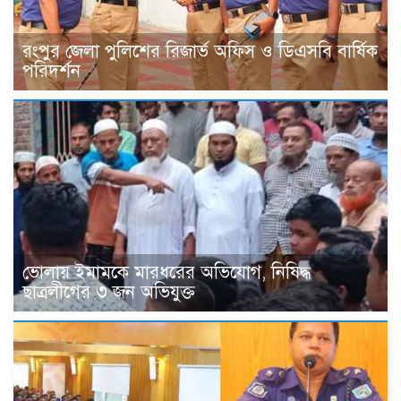
রংপুর জেলা পুলিশের রিজার্ভ অফিস ও ডিএসবি বার্ষিক
পরিদর্শন
ভোলায় ইমামকে মারধরের অভিযোগ, নিষিদ্ধ
ছাত্রলীগের ৩ জন অভিযুক্ত