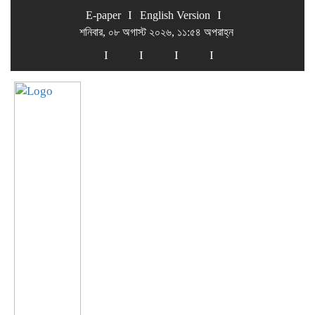
E-paper
English Version
শনিবার, ০৮ অগাস্ট ২০২৬, ১১:৫৪ অপরাহ্ন