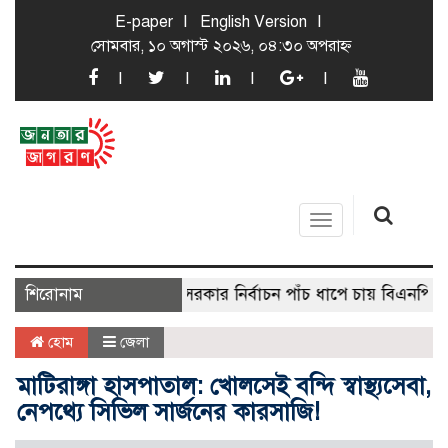
E-paper
English Version
সোমবার, ১০ অগাস্ট ২০২৬, ০৪:৩০ অপরাহ্ন
Toggle
navigation
শিরোনাম
স্থানীয় সরকার নির্বাচন পাঁচ ধাপে চায় বিএনপি
ক্যাড
হোম
জেলা
মাটিরাঙ্গা হাসপাতাল: খোলসেই বন্দি স্বাস্থ্যসেবা,
নেপথ্যে সিভিল সার্জনের কারসাজি!