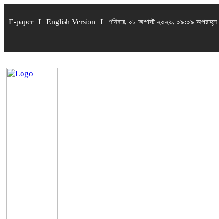
E-paper
English Version
শনিবার, ০৮ অগাস্ট ২০২৬, ০৯:০৯ অপরাহ্ন