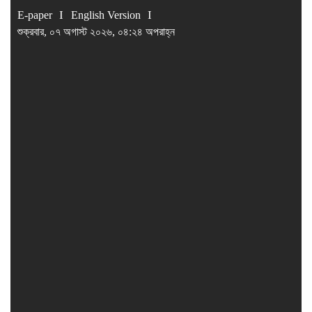
E-paper
English Version
শুক্রবার, ০৭ অগাস্ট ২০২৬, ০৪:২৪ অপরাহ্ন