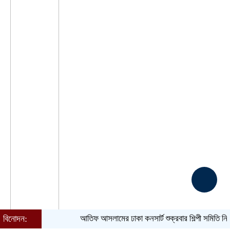
বিনোদন:
আতিফ আসলামের ঢাকা কনসার্ট শুক্রবার
শিল্পী সমিতি নির্বাচন ঘির