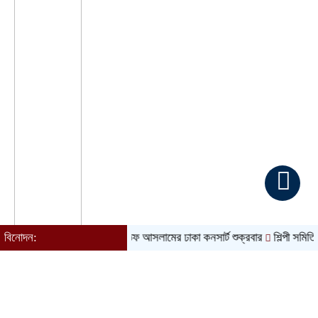
বিনোদন:
আতিফ আসলামের ঢাকা কনসার্ট শুক্রবার
শিল্পী সমিতি নির্বাচন