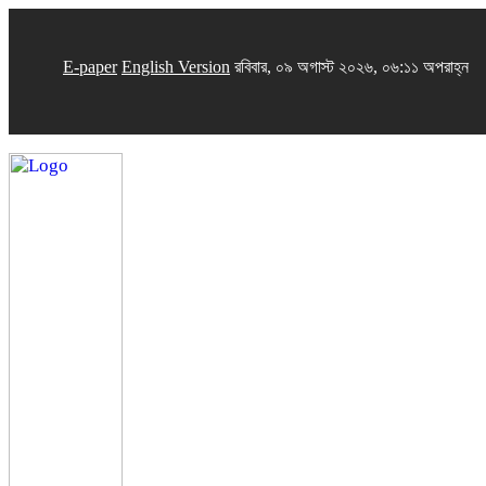
E-paper
English Version
রবিবার, ০৯ অগাস্ট ২০২৬, ০৬:১১ অপরাহ্ন