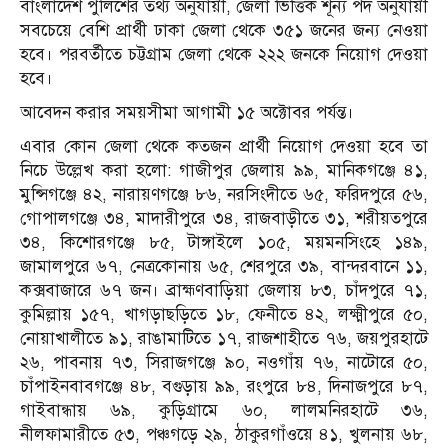
বাংলাদেশ পুলিশের তথ্য অনুযায়ী, জেলা ভিত্তিক শূন্য পদ অনুযায়ী
সবচেয়ে বেশি প্রার্থী ঢাকা জেলা থেকে ৩৫১ জনের জন্য নেওয়া
হবে। পরবর্তীতে চট্টগ্রাম জেলা থেকে ২২২ জনকে নিয়োগ দেওয়া
হবে।
আবেদন করার সময়সীমা আগামী ১৫ অক্টোবর পর্যন্ত।
এবার কোন জেলা থেকে কতজন প্রার্থী নিয়োগ দেওয়া হবে তা
নিচে উল্লেখ করা হলো: গাজীপুর জেলায় ৯৯, মানিকগঞ্জে ৪১,
মুন্সিগঞ্জে ৪২, নারায়ণগঞ্জে ৮৬, নরসিংদীতে ৬৫, ফরিদপুরে ৫৬,
গোপালগঞ্জে ৩৪, মাদারীপুরে ৩৪, রাজবাড়ীতে ৩১, শরীয়তপুরে
৩৪, কিশোরগঞ্জে ৮৫, টাঙ্গাইলে ১০৫, ময়মনসিংহে ১৪৯,
জামালপুরে ৬৭, নেত্রকোনায় ৬৫, শেরপুরে ৩৯, বান্দরবানে ১১,
কক্সবাজারে ৬৭ জন। ব্রাহ্মণবাড়িয়া জেলায় ৮৩, চাঁদপুরে ৭১,
কুমিল্লায় ১৫৭, খাগড়াছড়িতে ১৮, ফেনীতে ৪২, লক্ষ্মীপুরে ৫০,
নোয়াখালীতে ৯১, রাঙামাটিতে ১৭, রাজশাহীতে ৭৬, জয়পুরহাটে
২৬, পাবনায় ৭৩, সিরাজগঞ্জে ৯০, নওগাঁয় ৭৬, নাটোরে ৫০,
চাঁপাইনবাবগঞ্জে ৪৮, বগুড়ায় ৯৯, রংপুরে ৮৪, দিনাজপুরে ৮৭,
গাইবান্ধায় ৬৯, কুড়িগ্রামে ৬০, লালমনিরহাটে ৩৬,
নীলফামারীতে ৫৩, পঞ্চগড়ে ২৯, ঠাকুরগাঁওয়ে ৪১, খুলনায় ৬৮,