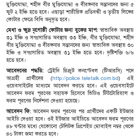
মুক্তিযোদ্ধা, শহীদ বীর মুক্তিযোদ্ধা ও বীরঙ্গনার সন্তানদের জন্য ৫
ফুট ২ ইঞ্চি হতে হবে। এছাড়া শারীরিক প্রতিবন্ধী ও তৃতীয় লিঙ্গের
কোটার ক্ষেত্রে বিধি অনুসৃত হবে।
মেধা ও ক্ষুদ্র নৃগোষ্ঠী কোটার জন্য বুকের মাপ:
স্বাভাবিক অবস্থায়
৩১ ইঞ্চি ও সম্প্রসারিত অবস্থায় ৩৩ ইঞ্চি, বীর মুক্তিযোদ্ধা, শহীদ
বীর মুক্তিযোদ্ধা ও বীরঙ্গনার সন্তানদের জন্য স্বাভাবিক অবস্থায় ৩০
ইঞ্চি ও সম্প্রসারিত অবস্থায় ৩১ ইঞ্চি হতে হবে। দৃষ্টিশক্তি ৬/৬
হতে হবে।
আবেদনের পদ্ধতি:
ট্রেইনি রিক্রুট কনস্টেবল (টিআরসি) পদে
আগ্রহী প্রার্থীদের (
http://police.teletalk.com.bd
) এই
ওয়েবসাইটের মাধ্যমে আবেদন করতে হবে। এই ওয়েবসাইটে
আবেদন ফরম পূরণের সহায়ক হিসেবে ভিডিও টিউটোরিয়াল ও
ফরম পূরণের নির্দেশনা দেওয়া হয়েছে।
আবেদন ফি:
আবেদন ফরম পূরণের পর প্রার্থীদের একটি ইউজার
আইডি দেওয়া হবে। ওই ইউজার আইডিতে আবেদন ফরম পূরণের
৪৮ ঘণ্টার মধ্যে যেকোনো টেলিটক প্রিপেইড মোবাইল নম্বর থেকে
৪০ টাকা জমা করতে হবে।