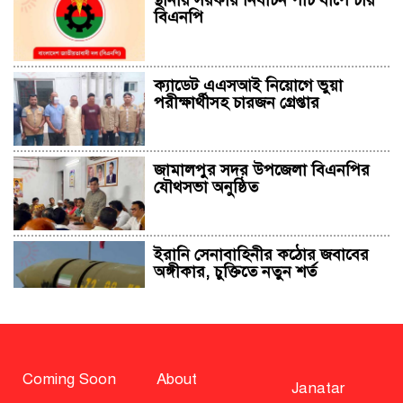
স্থানীয় সরকার নির্বাচন পাঁচ ধাপে চায়
বিএনপি
ক্যাডেট এএসআই নিয়োগে ভুয়া
পরীক্ষার্থীসহ চারজন গ্রেপ্তার
জামালপুর সদর উপজেলা বিএনপির
যৌথসভা অনুষ্ঠিত
ইরানি সেনাবাহিনীর কঠোর জবাবের
অঙ্গীকার, চুক্তিতে নতুন শর্ত
সাহাবুদ্দিন চুপ্পুসহ ২০ জনের বিরুদ্ধে
২৫১ কোটি টাকার শেয়ার মামলা
Coming Soon
About
Janatar