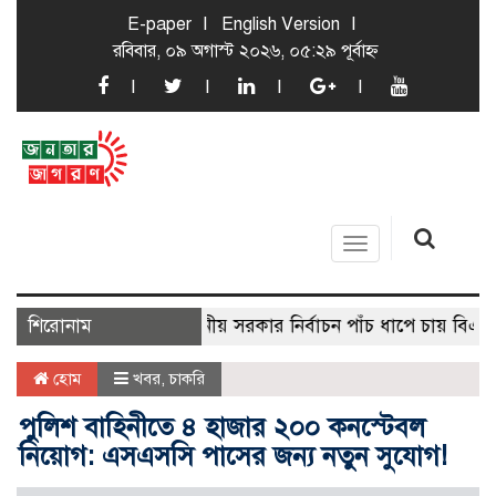
E-paper
English Version
রবিবার, ০৯ অগাস্ট ২০২৬, ০৫:২৯ পূর্বাহ্ন
Toggle
navigation
শিরোনাম
স্থানীয় সরকার নির্বাচন পাঁচ ধাপে চায় বিএনপি
হোম
খবর
,
চাকরি
পুলিশ বাহিনীতে ৪ হাজার ২০০ কনস্টেবল
নিয়োগ: এসএসসি পাসের জন্য নতুন সুযোগ!