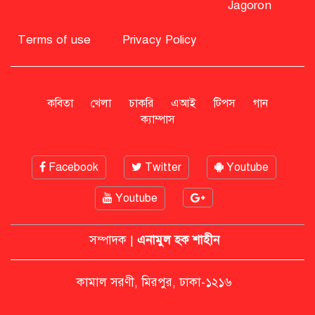
Jagoron
বিএনপি নিয়ে জামায়াতের মন্তব্যে
মির্জা ফখরুলের প্রতিক্রিয়া
Terms of use
Privacy Policy
সাহাবুদ্দিনকে গ্রেপ্তারের দাবি জানাল
এনসিপি
কবিতা
খেলা
চাকরি
এআই
টিপস
গান
ক্যাম্পাস
রাষ্ট্রপতি অবসর সুবিধা কী পাবেন মো.
সাহাবুদ্দিন
Facebook
Twitter
Youtube
Youtube
মশার কয়েল জ্বালাতে বিস্ফোরণে দগ্ধ
পোশাকশ্রমিক দম্পতি
সম্পাদক |
এনামুল হক শাহীন
নিট প্রশ্নফাঁস নিয়ে নীরবতা ভাঙলেন
কামাল সরণী, মিরপুর, ঢাকা-১২১৬
মোদি, আন্দোলন অব্যাহত ভারতে