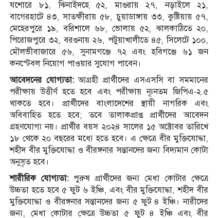
যশোরে ৮১, ঝিনাইদহে ৫২, মাগুরায় ২৭, নড়াইলে ২১,
বাগেরহাটে ৪৩, সাতক্ষীরায় ৫৮, চুয়াডাঙ্গায় ৩৩, কুষ্টিয়ায় ৫৭,
মেহেরপুরে ১৯, বরিশালে ৬৮, ভোলায় ৫২, ঝালকাঠিতে ২০,
পিরোজপুরে ৩২, বরগুনায় ২৬, পটুয়াখালীতে ৪৫, সিলেটে ১০০,
মৌলভীবাজারে ৫৬, সুনামগঞ্জে ৭২ এবং হবিগঞ্জে ৬১ জন
কনস্টেবল নিয়োগ পাওয়ার সুযোগ পাবেন।
আবেদনের যোগ্যতা:
আগ্রহী প্রার্থীদের এসএসসি বা সমমানের
পরীক্ষায় উত্তীর্ণ হতে হবে এবং পরীক্ষায় ন্যূনতম জিপিএ-২.৫
থাকতে হবে। প্রার্থীদের বাংলাদেশের স্থায়ী নাগরিক এবং
অবিবাহিত হতে হবে; তবে তালাকপ্রাপ্ত প্রার্থীদের আবেদন
গ্রহণযোগ্য নয়। প্রার্থীর বয়স ২০২৪ সালের ১৫ অক্টোবর তারিখে
১৮ থেকে ২০ বছরের মধ্যে হতে হবে। এ ক্ষেত্রে বীর মুক্তিযোদ্ধা,
শহীদ বীর মুক্তিযোদ্ধা ও বীরঙ্গনার সন্তানদের জন্য বিদ্যমান কোটা
অনুসৃত হবে।
শারীরিক যোগ্যতা:
পুরুষ প্রার্থীদের জন্য মেধা কোটার ক্ষেত্রে
উচ্চতা হতে হবে ৫ ফুট ৬ ইঞ্চি, এবং বীর মুক্তিযোদ্ধা, শহীদ বীর
মুক্তিযোদ্ধা ও বীরঙ্গনার সন্তানদের জন্য ৫ ফুট ৪ ইঞ্চি। নারীদের
জন্য, মেধা কোটার ক্ষেত্রে উচ্চতা ৫ ফুট ৪ ইঞ্চি এবং বীর