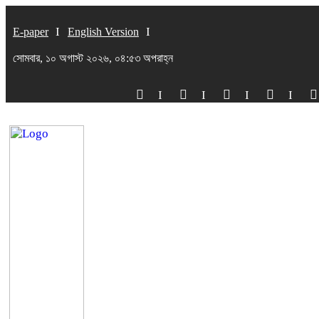
E-paper
English Version
সোমবার, ১০ অগাস্ট ২০২৬, ০৪:৫৩ অপরাহ্ন