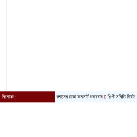
বিনোদন:
আতিফ আসলামের ঢাকা কনসার্ট শুক্রবার
শিল্পী সমিতি নির্বাচন ঘিরে স