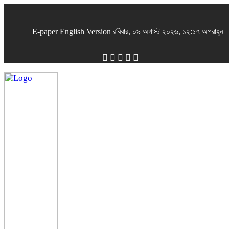
E-paper
English Version
রবিবার, ০৯ অগাস্ট ২০২৬, ১২:১৭ অপরাহ্ন