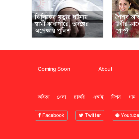
ঝিলিকের মৃত্যুর ঘটনায়
শৈশব অভিজ্
স্বামী কারাগারে, তদন্তের
উর্বীর আ
অপেক্ষায় পুলিশ
পোস্ট
Coming Soon
About
কবিতা
খেলা
চাকরি
এআই
টিপস
গান
Facebook
Twitter
Youtub