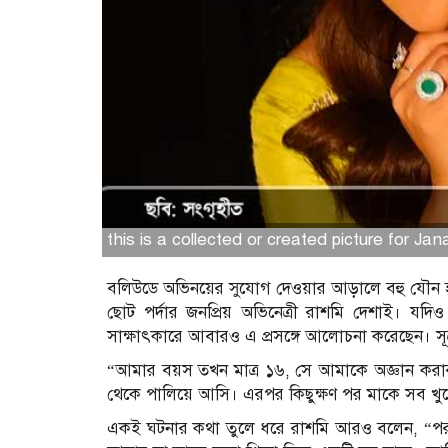
this is a collected or created picture for Ja
বলিউডে অভিনয়ের সুযোগ দেওয়ার আড়ালে বহু যৌন হয়র
ছোট পর্দার জনপ্রিয় অভিনেত্রী রাশমি দেশাই। যদ
সাক্ষাৎকারে আবারও এ প্রসঙ্গে আলোচনা করেছেন। স
“আমার বয়স তখন মাত্র ১৬, সে আমাকে অজ্ঞান করার 
থেকে পালিয়ে আসি। এরপর কিছুক্ষণ পর মাকে সব খু
একই ঘটনার কথা তুলে ধরে রাশমি আরও বলেন, “পরদিন 