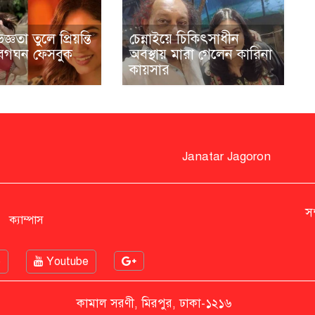
ঞতা তুলে প্রিয়ন্তি
চেন্নাইয়ে চিকিৎসাধীন
বেগঘন ফেসবুক
অবস্থায় মারা গেলেন কারিনা
কায়সার
Janatar Jagoron
স
ক্যাম্পাস
e
Youtube
কামাল সরণী, মিরপুর, ঢাকা-১২১৬