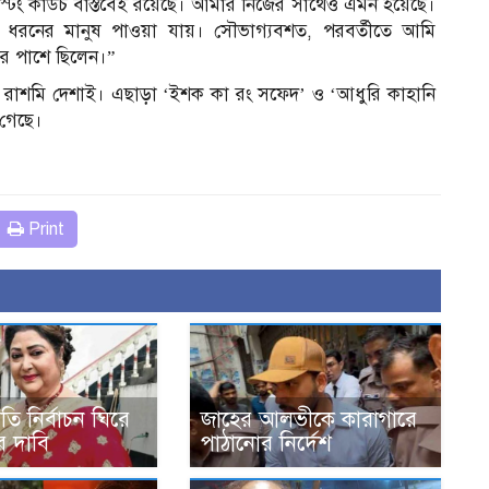
াস্টিং কাউচ বাস্তবেই রয়েছে। আমার নিজের সাথেও এমন হয়েছে।
য় ধরনের মানুষ পাওয়া যায়। সৌভাগ্যবশত, পরবর্তীতে আমি
ার পাশে ছিলেন।”
করেন রাশমি দেশাই। এছাড়া ‘ইশক কা রং সফেদ’ ও ‘আধুরি কাহানি
 গেছে।
Print
তি নির্বাচন ঘিরে
জাহের আলভীকে কারাগারে
ের দাবি
পাঠানোর নির্দেশ