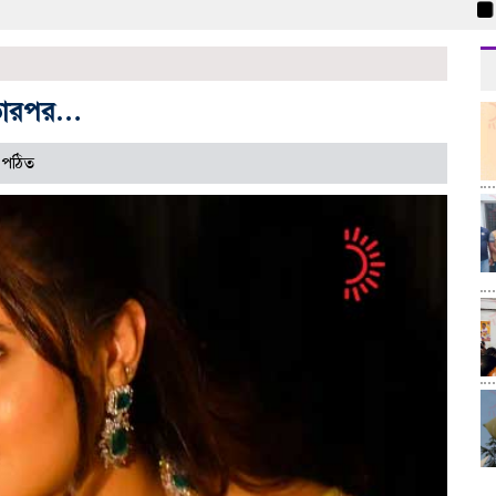
স্থা
, তারপর…
 পঠিত