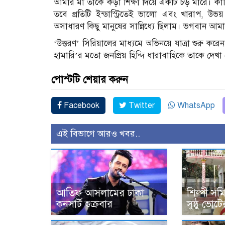
আমার মা তাকে কড়া শিক্ষা দিয়ে একটি চড় মারে। ক
তবে প্রতিটি ইন্ডাস্ট্রিতেই ভালো এবং খারাপ, উভ
অসাধারণ কিছু মানুষের সান্নিধ্যে ছিলাম। ভগবান আম
‘উত্তরণ’ সিরিয়ালের মাধ্যমে অভিনয়ে যাত্রা শুরু 
হামারি’র মতো জনপ্রিয় হিন্দি ধারাবাহিকে তাকে দেখা
পোস্টটি শেয়ার করুন
Facebook
Twitter
WhatsApp
এই বিভাগে আরও খবর..
আতিফ আসলামের ঢাকা
শিল্পী সমি
কনসার্ট শুক্রবার
সুষ্ঠু ভোট