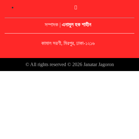
সম্পাদক |
এনামুল হক শাহীন
কামাল সরণী, মিরপুর, ঢাকা-১২১৬
© All rights reserved © 2026 Janatar Jagoron