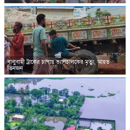
বালুবাহী ট্রাকের চাপায় ভ্যানচালকের মৃত্যু, আহত
তিনজন