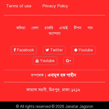
মির্জা ফখরুলের প্রতিক্রিয়া
Terms of use
Privacy Policy
সাহাবুদ্দিনকে গ্রেপ্তারের দাবি জানাল
এনসিপি
কবিতা
খেলা
চাকরি
এআই
টিপস
গান
ক্যাম্পাস
রাষ্ট্রপতি অবসর সুবিধা কী পাবেন মো.
সাহাবুদ্দিন
Facebook
Twitter
Youtube
Youtube
মশার কয়েল জ্বালাতে বিস্ফোরণে দগ্ধ
পোশাকশ্রমিক দম্পতি
সম্পাদক |
এনামুল হক শাহীন
নিট প্রশ্নফাঁস নিয়ে নীরবতা ভাঙলেন
কামাল সরণী, মিরপুর, ঢাকা-১২১৬
মোদি, আন্দোলন অব্যাহত ভারতে
© All rights reserved © 2026 Janatar Jagoron