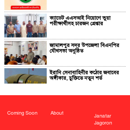
ক্যাডেট এএসআই নিয়োগে ভুয়া
পরীক্ষার্থীসহ চারজন গ্রেপ্তার
জামালপুর সদর উপজেলা বিএনপির
যৌথসভা অনুষ্ঠিত
ইরানি সেনাবাহিনীর কঠোর জবাবের
অঙ্গীকার, চুক্তিতে নতুন শর্ত
সাহাবুদ্দিন চুপ্পুসহ ২০ জনের বিরুদ্ধে
২৫১ কোটি টাকার শেয়ার মামলা
Coming Soon
About
Janatar
Jagoron
বিএনপি নিয়ে জামায়াতের মন্তব্যে