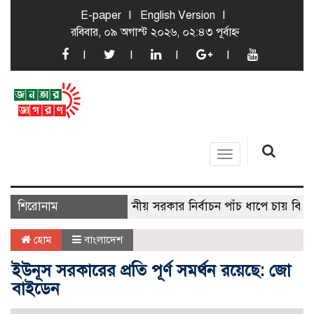
E-paper
English Version
রবিবার, ০৯ অগাস্ট ২০২৬, ০২:৪৩ পূর্বাহ্ন
Toggle
navigation
শিরোনাম
স্থানীয় সরকার নির্বাচন পাঁচ ধাপে চায় বিএনপি
হোম
বাংলাদেশ
ইউনূস সরকারের প্রতি পূর্ণ সমর্থন রয়েছে: জো
বাইডেন