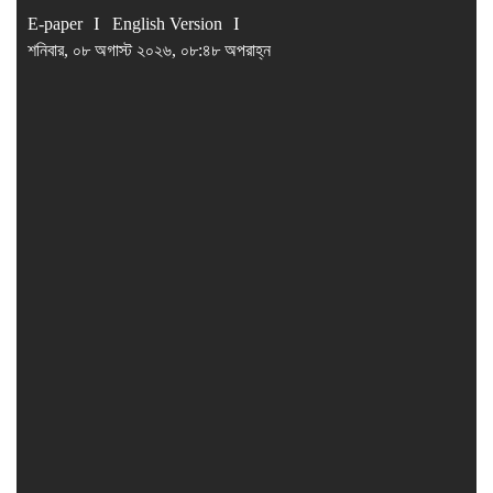
E-paper
English Version
শনিবার, ০৮ অগাস্ট ২০২৬, ০৮:৪৮ অপরাহ্ন