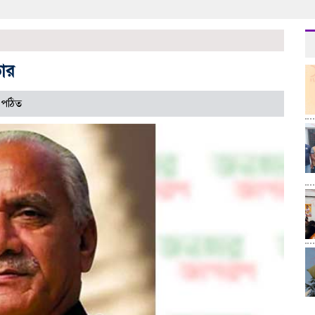
তার
 পঠিত