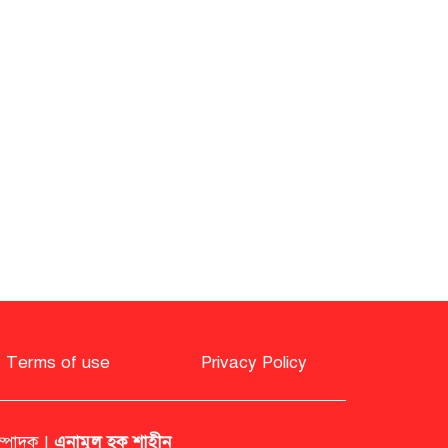
ছিঁড়ে পড়া বিদ্যুতের তারে
যুবকের মৃত্যু, আহত তিন
শিক্ষামন্ত্রীর পদত্যাগ দাবিতে
কংগ্রেসের বিক্ষোভ, রাহুল-
প্রিয়াঙ্কা আটক
জুলাই সনদ বিতর্ক
আলোচনায় সমাধানের আহ্বান
ভোলায় ইমামকে মারধরের
অভিযোগ, নিষিদ্ধ ছাত্রলীগের
৩ জন অভিযুক্ত
Terms of use
Privacy Policy
বেলজিয়ামে তাপপ্রবাহে ১৫
দিনে ২ হাজার মৃত্যু
ম্পাদক |
এনামুল হক শাহীন