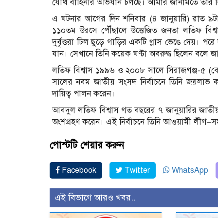
যৌথ বাহিনীর অভিযান চলছে। আমার জানামতে তার বি
এ ঘটনার আগের দিন শনিবার (৪ জানুয়ারি) রাত ৯
১১০তম উরসে পৌঁছালে উত্তেজিত জনতা লতিফ বিশ্ব
দুর্বৃত্তরা ঢিল ছুড়ে গাড়ির একটি গ্লাস ভেঙে দেয়। প
যান। সেখানে তিনি কয়েক ঘণ্টা অবরুদ্ধ ছিলেন বলে জ
লতিফ বিশ্বাস ১৯৯৬ ও ২০০৮ সালে সিরাজগঞ্জ-৫ (ব
সালের নবম জাতীয় সংসদ নির্বাচনে তিনি জয়লাভ করে শে
দায়িত্ব পালন করেন।
আবদুল লতিফ বিশ্বাস গত বছরের ৭ জানুয়ারির জাতীয় সংসদ
অংশগ্রহণ করেন। এই নির্বাচনে তিনি আওয়ামী লীগ–সমর
পোস্টটি শেয়ার করুন
Facebook
Twitter
WhatsApp
এই বিভাগে আরও খবর..