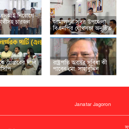
এএসআই নিয়োগে
্ষার্থীসহ চারজন
জামালপুর সদর উপজেলা
বিএনপির যৌথসভা অনুষ্ঠিত
কে গ্রেপ্তারের দাবি
রাষ্ট্রপতি অবসর সুবিধা কী
সিপি
পাবেন মো. সাহাবুদ্দিন
Janatar Jagoron
স