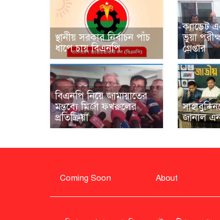
ক্যাডেট 
স্থানীয় সরকার নির্বাচন পাঁচ
ভুয়া পরীক
ধাপে চায় বিএনপি
গ্রেপ্তার
বিএনপি নিয়ে জামায়াতের
মন্তব্যে মির্জা ফখরুলের
সাহাবুদ্দিন
প্রতিক্রিয়া
জানাল এন
Coming Soon
About