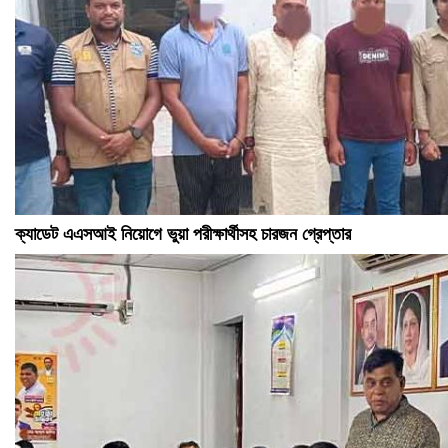
ক্যাডেট এএসআই নিয়োগে ভুয়া পরীক্ষার্থীসহ চারজন গ্রেপ্তার