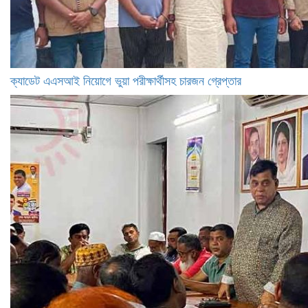
ক্যাডেট এএসআই নিয়োগে ভুয়া পরীক্ষার্থীসহ চারজন গ্রেপ্তার