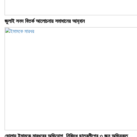
জুলাই সনদ বিতর্ক আলোচনায় সমাধানের আহ্বান
ভোলায় ইমামকে মারধরের অভিযোগ, নিষিদ্ধ ছাত্রলীগের ৩ জন অভিযুক্ত