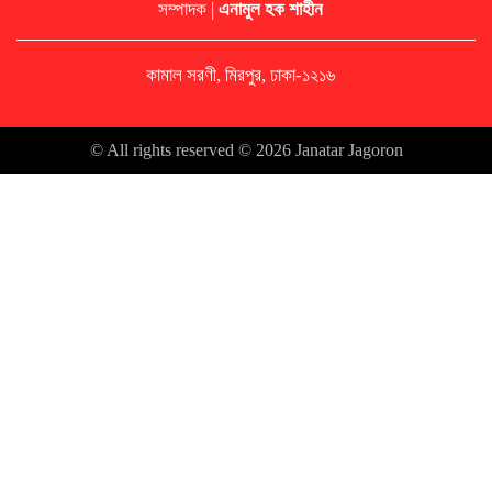
সম্পাদক |
এনামুল হক শাহীন
কামাল সরণী, মিরপুর, ঢাকা-১২১৬
© All rights reserved © 2026 Janatar Jagoron