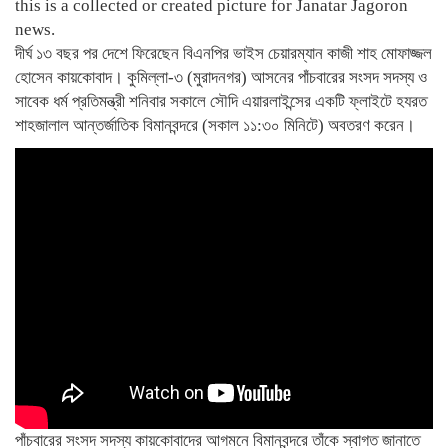
this is a collected or created picture for Janatar Jagoron
news.
দীর্ঘ ১৩ বছর পর দেশে ফিরেছেন বিএনপির ভাইস চেয়ারম্যান কাজী শাহ মোফাজ্জল
হোসেন কায়কোবাদ। কুমিল্লা-৩ (মুরাদনগর) আসনের পাঁচবারের সংসদ সদস্য ও
সাবেক ধর্ম প্রতিমন্ত্রী শনিবার সকালে সৌদি এয়ারলাইন্সের একটি ফ্লাইটে হযরত
শাহজালাল আন্তর্জাতিক বিমানবন্দরে (সকাল ১১:৩০ মিনিটে) অবতরণ করেন।
পাঁচবারের সংসদ সদস্য কায়কোবাদের আগমনে বিমানবন্দরে তাঁকে স্বাগত জানাতে