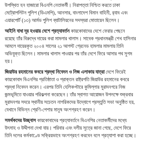
উপস্থিত হন হাজারো বিএনপি নেতাকর্মী। নিরাপত্তা নিশ্চিত করতে ঢাকা
মেট্রোপলিটন পুলিশ (ডিএমপি), আনসার, বাংলাদেশ বিমান বাহিনী, র‌্যাব এবং
এয়ারপোর্ট (১৩) আর্মড পুলিশ ব্যাটালিয়নের সদস্যরা মোতায়েন ছিলেন।
আইনি বাধা দূর হওয়ায় দেশে প্রত্যাবর্তন
কায়কোবাদের দেশে ফেরার পেছনে
রয়েছে তাঁর বিরুদ্ধে দায়ের করা মামলার খালাস। সাবেক প্রধানমন্ত্রী শেখ হাসিনার
আমলে দায়েরকৃত ২০০৪ সালের ২১ আগস্ট গ্রেনেড হামলার মামলায় তিনি
অভিযুক্ত ছিলেন। মামলার খালাস পাওয়ার পর তাঁর দেশে ফিরে আসার পথ সুগম
হয়।
জিয়াউর রহমানের কবরে শ্রদ্ধা নিবেদন ও নিজ এলাকায় যাত্রা
দেশে ফিরেই
কায়কোবাদ বিএনপির প্রতিষ্ঠাতা ও প্রাক্তন রাষ্ট্রপতি জিয়াউর রহমানের কবরে
শ্রদ্ধা নিবেদন করেন। এরপর তিনি হেলিকপ্টারে কুমিল্লার মুরাদনগরে নিজ
জন্মভূমিতে যাওয়ার পরিকল্পনা করেছেন। তাঁর স্বাগত আয়োজন উপলক্ষে শুক্রবার
মুরাদনগর সদরে স্থানীয় সচেতন নাগরিকদের উদ্যোগে প্রস্তুতি সভা অনুষ্ঠিত হয়,
যেখানে বিভিন্ন শ্রেণি-পেশার মানুষ অংশগ্রহণ করেন।
সমর্থকদের উচ্ছ্বাস
কায়কোবাদের প্রত্যাবর্তনে বিএনপির নেতাকর্মীদের মধ্যে
উৎসাহ ও উদ্দীপনা দেখা যায়। পরিবার এবং দলীয় সূত্রে জানা গেছে, দেশে ফিরে
তিনি দলের কর্মকাণ্ডে সক্রিয়ভাবে অংশগ্রহণ করবেন বলে প্রত্যাশা করা হচ্ছে।