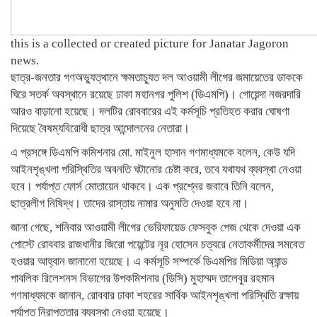
this is a collected or created picture for Janatar Jagoron
news.
ছাত্র-জনতার গণঅভ্যুত্থানে ক্ষমতাচ্যুত দল আওয়ামী লীগের জমায়েতের ডাককে
ঘিরে সতর্ক অবস্থানে রয়েছে ঢাকা মহানগর পুলিশ (ডিএমপি)। গোয়েন্দা নজরদারি
আরও বাড়ানো হয়েছে। দলটির রোববারের এই কর্মসূচি প্রতিহত করার ঘোষণা
দিয়েছে বৈষম্যবিরোধী ছাত্র আন্দোলনের নেতারা।
এ প্রসঙ্গে ডিএমপি কমিশনার মো. মাইনুল হাসান গণমাধ্যমকে বলেন, কেউ যদি
আইনশৃঙ্খলা পরিস্থিতির অবনতি ঘটানোর চেষ্টা করে, তবে যথাযথ ব্যবস্থা নেওয়া
হবে। পর্যাপ্ত ফোর্স মোতায়েন থাকবে। এক প্রশ্নের জবাবে তিনি বলেন,
ছাত্রলীগ নিষিদ্ধ। তাদের রাস্তায় নামার অনুমতি দেওয়া হবে না।
জানা গেছে, শনিবার আওয়ামী লীগের ভেরিফায়েড ফেসবুক পেজ থেকে দেওয়া এক
পোস্টে রোববার রাজধানীর জিরো পয়েন্টের নূর হোসেন চত্বরে নেতাকর্মীদের সমবেত
হওয়ার আহ্বান জানানো হয়েছে। এ কর্মসূচি সম্পর্কে ডিএমপির মিডিয়া অ্যান্ড
পাবলিক রিলেশনস বিভাগের উপকমিশনার (ডিসি) মুহাম্মদ তালেবুর রহমান
গণমাধ্যমকে জানান, রোববার ঢাকা শহরের সার্বিক আইনশৃঙ্খলা পরিস্থিতি রক্ষায়
পর্যাপ্ত নিরাপত্তার ব্যবস্থা নেওয়া হয়েছে।