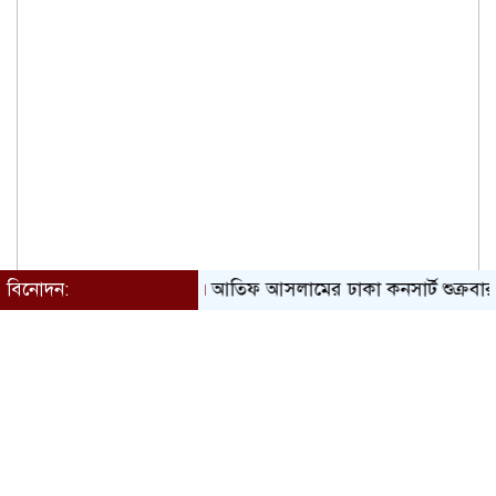
বিনোদন:
আতিফ আসলামের ঢাকা কনসার্ট শুক্রবার