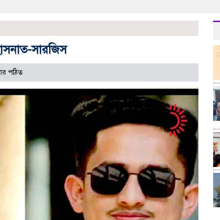
 হাসনাত-সারজিস
ার পঠিত