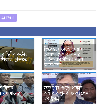
Print
ডিসেম্বরে দেশে ফেরার
নাবাহিনীর কঠোর
ঘোষণা শেখ হাসিনার:
গীকার, চুক্তিতে
আইন-রাজনীতির নতুন
আলোচনা
 বিতর্ক
জনগণের পাশে থাকার
 সমাধানের
অঙ্গীকার পুনর্ব্যক্ত করলেন
স্বরাষ্ট্রমন্ত্রী