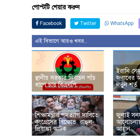
পোস্টটি শেয়ার করুন
Facebook
Twitter
WhatsApp
এই বিভাগে আরও খবর..
ইরানি সে
স্থানীয় সরকার নির্বাচন পাঁচ
জবাবের অঙ্
ধাপে চায় বিএনপি
নতুন শর্ত
শিক্ষামন্ত্রীর পদত্যাগ দাবিতে
জুলাই সনদ
কংগ্রেসের বিক্ষোভ, রাহুল-
আলোচনায়
প্রিয়াঙ্কা আটক
আহ্বান