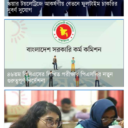
স্কয়ার টয়লেট্রিজে আকর্ষণীয় বেতনে ফুলটাইম চাকরির
সুবর্ণ সুযোগ
৪৬তম বিসিএসের লিখিত পরীক্ষায় পিএসসির নতুন
গুরুত্বপূর্ণ নির্দেশনা