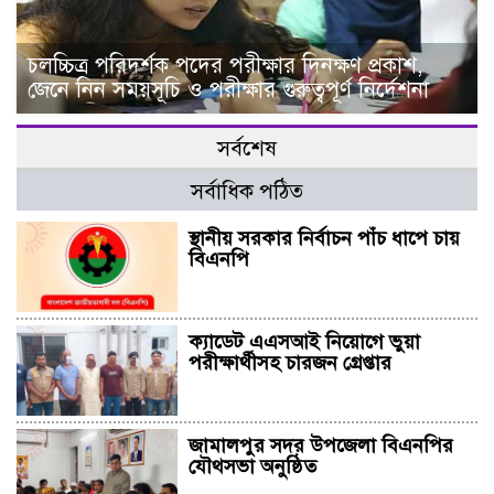
চলচ্চিত্র পরিদর্শক পদের পরীক্ষার দিনক্ষণ প্রকাশ,
জেনে নিন সময়সূচি ও পরীক্ষার গুরুত্বপূর্ণ নির্দেশনা
সর্বশেষ
সর্বাধিক পঠিত
স্থানীয় সরকার নির্বাচন পাঁচ ধাপে চায়
বিএনপি
ক্যাডেট এএসআই নিয়োগে ভুয়া
পরীক্ষার্থীসহ চারজন গ্রেপ্তার
জামালপুর সদর উপজেলা বিএনপির
যৌথসভা অনুষ্ঠিত