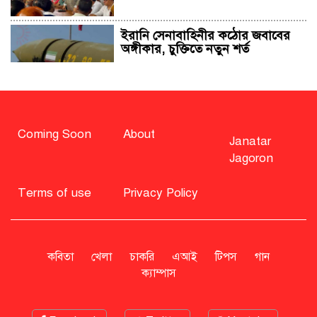
ইরানি সেনাবাহিনীর কঠোর জবাবের
অঙ্গীকার, চুক্তিতে নতুন শর্ত
সাহাবুদ্দিন চুপ্পুসহ ২০ জনের বিরুদ্ধে
২৫১ কোটি টাকার শেয়ার মামলা
Coming Soon
About
Janatar
Jagoron
বিএনপি নিয়ে জামায়াতের মন্তব্যে
মির্জা ফখরুলের প্রতিক্রিয়া
Terms of use
Privacy Policy
সাহাবুদ্দিনকে গ্রেপ্তারের দাবি জানাল
এনসিপি
কবিতা
খেলা
চাকরি
এআই
টিপস
গান
ক্যাম্পাস
রাষ্ট্রপতি অবসর সুবিধা কী পাবেন মো.
সাহাবুদ্দিন