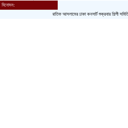
বিনোদন:
Toggle navigation
আতিফ আসলামের ঢাকা কনসার্ট শুক্রবার
শিল্পী সমিতি নির্বাচ
হোম
বাংলাদেশ
জেলা
আন্তর্জাতিক
খেলাধুলা
ক্রিকেট
বিনোদন
লাইফস্টাইল
সম্পাদকীয়
ধর্ম
আরও
চাকরি
বাণিজ্য
শিরোনাম