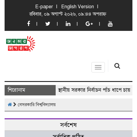
E-paper
English Version
রবিবার, ০৯ অগাস্ট ২০২৬, ০৯:৪৪ অপরাহ্ন
Toggle
navigation
শিরোনাম
স্থানীয় সরকার নির্বাচন পাঁচ ধাপে চায় ব
বেসরকারি বিশ্ববিদ্যালয়
সর্বশেষ
সর্বাধিক পঠিত