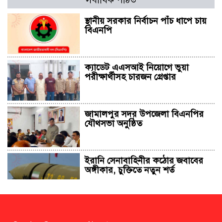
স্থানীয় সরকার নির্বাচন পাঁচ ধাপে চায়
বিএনপি
ক্যাডেট এএসআই নিয়োগে ভুয়া
পরীক্ষার্থীসহ চারজন গ্রেপ্তার
জামালপুর সদর উপজেলা বিএনপির
যৌথসভা অনুষ্ঠিত
ইরানি সেনাবাহিনীর কঠোর জবাবের
অঙ্গীকার, চুক্তিতে নতুন শর্ত
সাহাবুদ্দিন চুপ্পুসহ ২০ জনের বিরুদ্ধে
২৫১ কোটি টাকার শেয়ার মামলা