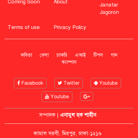
Coming Soon
About
Janatar
Jagoron
বিএনপি নিয়ে জামায়াতের মন্তব্যে
মির্জা ফখরুলের প্রতিক্রিয়া
Terms of use
Privacy Policy
সাহাবুদ্দিনকে গ্রেপ্তারের দাবি জানাল
এনসিপি
কবিতা
খেলা
চাকরি
এআই
টিপস
গান
ক্যাম্পাস
রাষ্ট্রপতি অবসর সুবিধা কী পাবেন মো.
Facebook
Twitter
Youtube
সাহাবুদ্দিন
Youtube
মশার কয়েল জ্বালাতে বিস্ফোরণে দগ্ধ
পোশাকশ্রমিক দম্পতি
সম্পাদক |
এনামুল হক শাহীন
কামাল সরণী, মিরপুর, ঢাকা-১২১৬
নিট প্রশ্নফাঁস নিয়ে নীরবতা ভাঙলেন