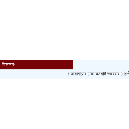
বিনোদন:
আতিফ আসলামের ঢাকা কনসার্ট শুক্রবার
শিল্পী সমিত
Toggle
navigation
হোম