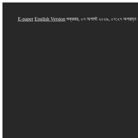
E-paper
English Version
শুক্রবার, ০৭ অগাস্ট ২০২৬, ০৭:২৭ অপরাহ্ন