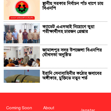
স্থানীয় সরকার নির্বাচন পাঁচ ধাপে চায়
বিএনপি
ক্যাডেট এএসআই নিয়োগে ভুয়া
পরীক্ষার্থীসহ চারজন গ্রেপ্তার
জামালপুর সদর উপজেলা বিএনপির
যৌথসভা অনুষ্ঠিত
ইরানি সেনাবাহিনীর কঠোর জবাবের
অঙ্গীকার, চুক্তিতে নতুন শর্ত
সাহাবুদ্দিন চুপ্পুসহ ২০ জনের বিরুদ্ধে
২৫১ কোটি টাকার শেয়ার মামলা
Coming Soon
About
Janatar