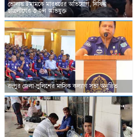
ভোলায় ইমামকে মারধরের অভিযোগ, নিষিদ্ধ
ছাত্রলীগের ৩ জন অভিযুক্ত
রংপুর জেলা পুলিশের মাসিক কল্যাণ সভা অনুষ্ঠিত