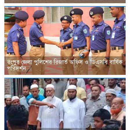
রংপুর জেলা পুলিশের রিজার্ভ অফিস ও ডিএসবি বার্ষিক
পরিদর্শন