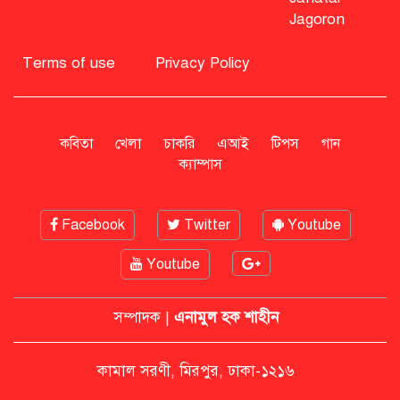
Jagoron
বিএনপি নিয়ে জামায়াতের মন্তব্যে
মির্জা ফখরুলের প্রতিক্রিয়া
Terms of use
Privacy Policy
সাহাবুদ্দিনকে গ্রেপ্তারের দাবি জানাল
এনসিপি
কবিতা
খেলা
চাকরি
এআই
টিপস
গান
ক্যাম্পাস
রাষ্ট্রপতি অবসর সুবিধা কী পাবেন মো.
সাহাবুদ্দিন
Facebook
Twitter
Youtube
Youtube
মশার কয়েল জ্বালাতে বিস্ফোরণে দগ্ধ
পোশাকশ্রমিক দম্পতি
সম্পাদক |
এনামুল হক শাহীন
নিট প্রশ্নফাঁস নিয়ে নীরবতা ভাঙলেন
কামাল সরণী, মিরপুর, ঢাকা-১২১৬
মোদি, আন্দোলন অব্যাহত ভারতে