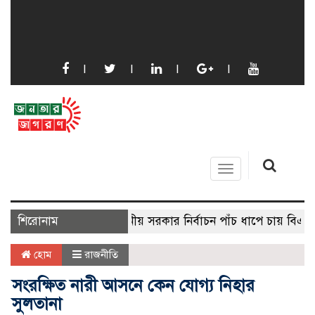
Toggle
navigation
শিরোনাম
স্থানীয় সরকার নির্বাচন পাঁচ ধাপে চায় বিএনপি
হোম
রাজনীতি
সংরক্ষিত নারী আসনে কেন যোগ্য নিহার
সুলতানা