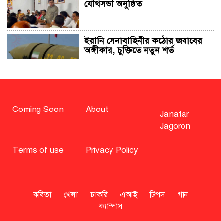
যৌথসভা অনুষ্ঠিত
ইরানি সেনাবাহিনীর কঠোর জবাবের
অঙ্গীকার, চুক্তিতে নতুন শর্ত
সাহাবুদ্দিন চুপ্পুসহ ২০ জনের বিরুদ্ধে
২৫১ কোটি টাকার শেয়ার মামলা
Coming Soon
About
Janatar
Jagoron
বিএনপি নিয়ে জামায়াতের মন্তব্যে
মির্জা ফখরুলের প্রতিক্রিয়া
Terms of use
Privacy Policy
সাহাবুদ্দিনকে গ্রেপ্তারের দাবি জানাল
এনসিপি
কবিতা
খেলা
চাকরি
এআই
টিপস
গান
ক্যাম্পাস