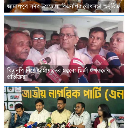
জামালপুর সদর উপজেলা বিএনপির যৌথসভা অনুষ্ঠিত
বিএনপি নিয়ে জামায়াতের মন্তব্যে মির্জা ফখরুলের
প্রতিক্রিয়া