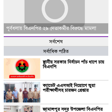
পূর্বধলায় বিএনপির ২৯ নেতাকর্মীর বিরুদ্ধে মামলা
সর্বশেষ
সর্বাধিক পঠিত
স্থানীয় সরকার নির্বাচন পাঁচ ধাপে চায়
বিএনপি
ক্যাডেট এএসআই নিয়োগে ভুয়া
পরীক্ষার্থীসহ চারজন গ্রেপ্তার
জামালপুর সদর উপজেলা বিএনপির