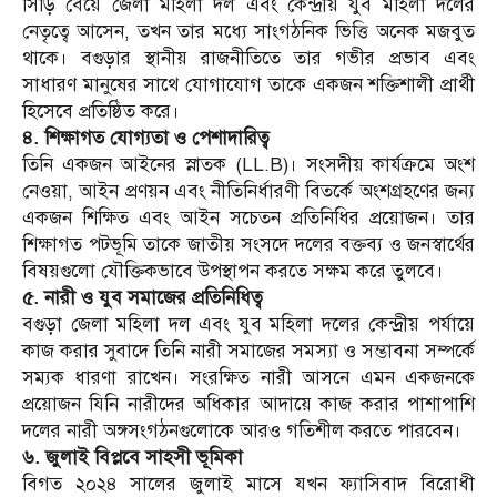
সিঁড়ি বেয়ে জেলা মহিলা দল এবং কেন্দ্রীয় যুব মহিলা দলের
নেতৃত্বে আসেন, তখন তার মধ্যে সাংগঠনিক ভিত্তি অনেক মজবুত
থাকে। বগুড়ার স্থানীয় রাজনীতিতে তার গভীর প্রভাব এবং
সাধারণ মানুষের সাথে যোগাযোগ তাকে একজন শক্তিশালী প্রার্থী
হিসেবে প্রতিষ্ঠিত করে।
​৪. শিক্ষাগত যোগ্যতা ও পেশাদারিত্ব
​তিনি একজন আইনের স্নাতক (LL.B)। সংসদীয় কার্যক্রমে অংশ
নেওয়া, আইন প্রণয়ন এবং নীতিনির্ধারণী বিতর্কে অংশগ্রহণের জন্য
একজন শিক্ষিত এবং আইন সচেতন প্রতিনিধির প্রয়োজন। তার
শিক্ষাগত পটভূমি তাকে জাতীয় সংসদে দলের বক্তব্য ও জনস্বার্থের
বিষয়গুলো যৌক্তিকভাবে উপস্থাপন করতে সক্ষম করে তুলবে।
​৫. নারী ও যুব সমাজের প্রতিনিধিত্ব
​বগুড়া জেলা মহিলা দল এবং যুব মহিলা দলের কেন্দ্রীয় পর্যায়ে
কাজ করার সুবাদে তিনি নারী সমাজের সমস্যা ও সম্ভাবনা সম্পর্কে
সম্যক ধারণা রাখেন। সংরক্ষিত নারী আসনে এমন একজনকে
প্রয়োজন যিনি নারীদের অধিকার আদায়ে কাজ করার পাশাপাশি
দলের নারী অঙ্গসংগঠনগুলোকে আরও গতিশীল করতে পারবেন।
৬. জুলাই বিপ্লবে সাহসী ভূমিকা
​বিগত ২০২৪ সালের জুলাই মাসে যখন ফ্যাসিবাদ বিরোধী