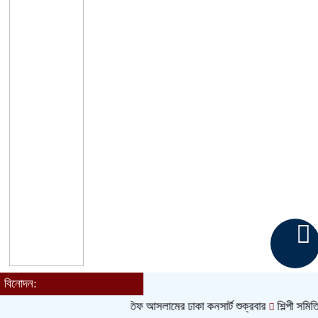
বিনোদন:
Toggle
navigation
আতিফ আসলামের ঢাকা কনসার্ট শুক্রবার
শিল্পী সমিতি নির্বাচ
হোম