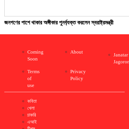
জনগণের পাশে থাকার অঙ্গীকার পুনর্ব্যক্ত করলেন স্বরাষ্ট্রমন্ত্রী
Coming
About
Janatar
Soon
Jagoro
Terms
Privacy
of
Policy
use
কবিতা
খেলা
চাকরি
এআই
টিপস