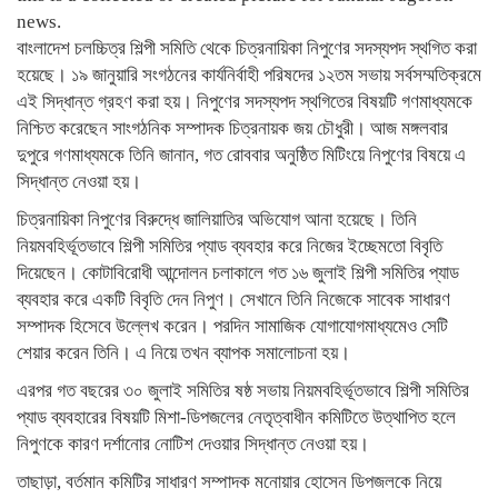
news.
বাংলাদেশ চলচ্চিত্র শিল্পী সমিতি থেকে চিত্রনায়িকা নিপুণের সদস্যপদ স্থগিত করা
হয়েছে। ১৯ জানুয়ারি সংগঠনের কার্যনির্বাহী পরিষদের ১২তম সভায় সর্বসম্মতিক্রমে
এই সিদ্ধান্ত গ্রহণ করা হয়। নিপুণের সদস্যপদ স্থগিতের বিষয়টি গণমাধ্যমকে
নিশ্চিত করেছেন সাংগঠনিক সম্পাদক চিত্রনায়ক জয় চৌধুরী। আজ মঙ্গলবার
দুপুরে গণমাধ্যমকে তিনি জানান, গত রোববার অনুষ্ঠিত মিটিংয়ে নিপুণের বিষয়ে এ
সিদ্ধান্ত নেওয়া হয়।
চিত্রনায়িকা নিপুণের বিরুদ্ধে জালিয়াতির অভিযোগ আনা হয়েছে। তিনি
নিয়মবহির্ভূতভাবে শিল্পী সমিতির প্যাড ব্যবহার করে নিজের ইচ্ছেমতো বিবৃতি
দিয়েছেন। কোটাবিরোধী আন্দোলন চলাকালে গত ১৬ জুলাই শিল্পী সমিতির প্যাড
ব্যবহার করে একটি বিবৃতি দেন নিপুণ। সেখানে তিনি নিজেকে সাবেক সাধারণ
সম্পাদক হিসেবে উল্লেখ করেন। পরদিন সামাজিক যোগাযোগমাধ্যমেও সেটি
শেয়ার করেন তিনি। এ নিয়ে তখন ব্যাপক সমালোচনা হয়।
এরপর গত বছরের ৩০ জুলাই সমিতির ষষ্ঠ সভায় নিয়মবহির্ভূতভাবে শিল্পী সমিতির
প্যাড ব্যবহারের বিষয়টি মিশা-ডিপজলের নেতৃত্বাধীন কমিটিতে উত্থাপিত হলে
নিপুণকে কারণ দর্শানোর নোটিশ দেওয়ার সিদ্ধান্ত নেওয়া হয়।
তাছাড়া, বর্তমান কমিটির সাধারণ সম্পাদক মনোয়ার হোসেন ডিপজলকে নিয়ে