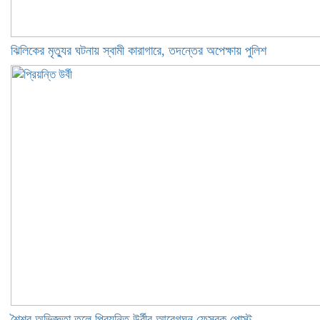
ঝিলিকের মৃত্যুর ঘটনায় স্বামী কারাগারে, তদন্তের অপেক্ষায় পুলিশ
শৈশব অভিজ্ঞতা তুলে প্রিয়ন্তি উর্বীর আবেগঘন ফেসবুক পোস্ট