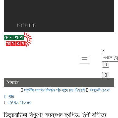
×
Toggle
navigation
শিরোনাম
স্থানীয় সরকার নির্বাচন পাঁচ ধাপে চায় বিএনপি
ক্যাডেট এএসআই নিয়োগে ভুয়া
হোম
ঢালিউড
,
বিনোদন
চিত্রনায়িকা নিপুণের সদস্যপদ স্থগিত! শিল্পী সমিতির