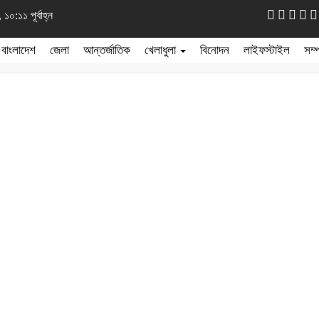
১০:১১ পূর্বাহ্ন
বাংলাদেশ
জেলা
আন্তর্জাতিক
খেলাধুলা
বিনোদন
লাইফস্টাইল
সম্