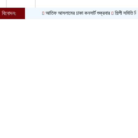
বিনোদন:
আতিফ আসলামের ঢাকা কনসার্ট শুক্রবার
শিল্পী সমিতি নির্বাচন ঘি