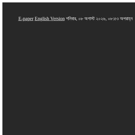
E-paper
English Version
শনিবার, ০৮ অগাস্ট ২০২৬, ০৮:৫৩ অপরাহ্ন