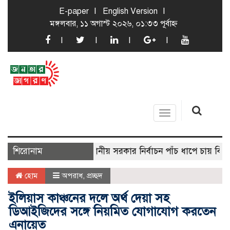
E-paper
English Version
মঙ্গলবার, ১১ অগাস্ট ২০২৬, ০১:৩৩ পূর্বাহ্ন
Toggle
navigation
শিরোনাম
স্থানীয় সরকার নির্বাচন পাঁচ ধাপে চায় বিএনপি
হোম
অপরাধ
,
প্রচ্ছদ
ইলিয়াস কাঞ্চনের দলে অর্থ দেয়া সহ
ডিআইজিদের সঙ্গে নিয়মিত যোগাযোগ করতেন
এনায়েত