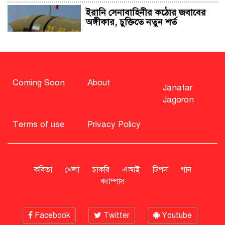
ইরানি সেনাবাহিনীর কঠোর জবাবের
অঙ্গীকার, চুক্তিতে নতুন শর্ত
সাহাবুদ্দিন চুপ্পুসহ ২০ জনের বিরুদ্ধে
২৫১ কোটি টাকার শেয়ার মামলা
Coming Soon
About
Janatar
Jagoron
বিএনপি নিয়ে জামায়াতের মন্তব্যে
মির্জা ফখরুলের প্রতিক্রিয়া
Terms of use
Privacy Policy
সাহাবুদ্দিনকে গ্রেপ্তারের দাবি জানাল
এনসিপি
কবিতা
খেলা
চাকরি
এআই
টিপস
গান
ক্যাম্পাস
রাষ্ট্রপতি অবসর সুবিধা কী পাবেন মো.
সাহাবুদ্দিন
Facebook
Twitter
Youtube