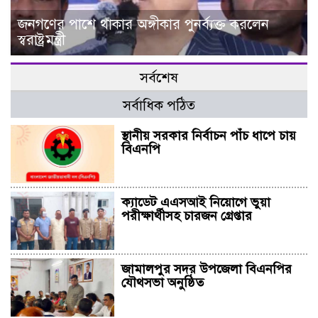
জনগণের পাশে থাকার অঙ্গীকার পুনর্ব্যক্ত করলেন
স্বরাষ্ট্রমন্ত্রী
সর্বশেষ
সর্বাধিক পঠিত
স্থানীয় সরকার নির্বাচন পাঁচ ধাপে চায়
বিএনপি
ক্যাডেট এএসআই নিয়োগে ভুয়া
পরীক্ষার্থীসহ চারজন গ্রেপ্তার
জামালপুর সদর উপজেলা বিএনপির
যৌথসভা অনুষ্ঠিত