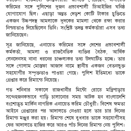
করিমের সঙ্গে পুলিশের দুজন প্রভাবশালী ডিআইজির ঘনিষ্ঠ
যোগাযোগ ছিল। এছাড়া অন্তত দেড়শ কোটি টাকার চুক্তিতে
একজন উচ্চপদস্থ আমলাকে দুদকের মামলা থেকে রক্ষা করার
নিশ্চয়তাও দিয়েছিলেন তিনি। সংশ্লিষ্ট তদন্ত কর্মকর্তারা এসব তথ্য
জানিয়েছেন।
সূত্র জানিয়েছে, এনায়েত করিমের সঙ্গে দেশের প্রভাবশালী
কর্মকর্তা, আমলা ও রাজনৈতিক ব্যক্তির বৈঠক, আর্থিক
লেনদেনসহ নানা ধরনের চাঞ্চল্যকর তথ্য উদঘাটিত হচ্ছে। তার
সঙ্গে গোলাম মোস্তফা আজাদ নামে স্থানীয় একজন বেতনভুক্ত
সহযোগীর সম্পৃক্ততাও পাওয়া গেছে। পুলিশ ইতিমধ্যে তাকে
গ্রেপ্তার করে রিমান্ডে নিয়েছে।
গত শনিবার সকালে রাজধানীর মিন্টো রোডে মন্ত্রিপাড়ায়
সন্দেহজনকভাবে গাড়ি চালানোর সময় আটক হন বাংলাদেশি
বংশোদ্ভূত মার্কিন নাগরিক এনায়েত করিম চৌধুরী। বিশেষ ক্ষমতা
আইনে গ্রেপ্তারের পর আদালতে নেওয়া হলে তার চার দিনের
রিমান্ড মঞ্জুর করা হয়। রিমান্ড শেষে বুধবার তাকে সহযোগীসহ
ফের আদালতে হাজির করে আরও পাঁচ দিনের রিমান্ড নেয় পুলিশ।