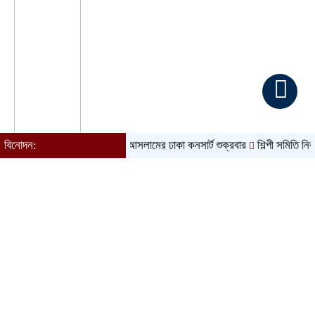
বিনোদন:
আতিফ আসলামের ঢাকা কনসার্ট শুক্রবার
শিল্পী সমিতি নির্বাচন ঘির