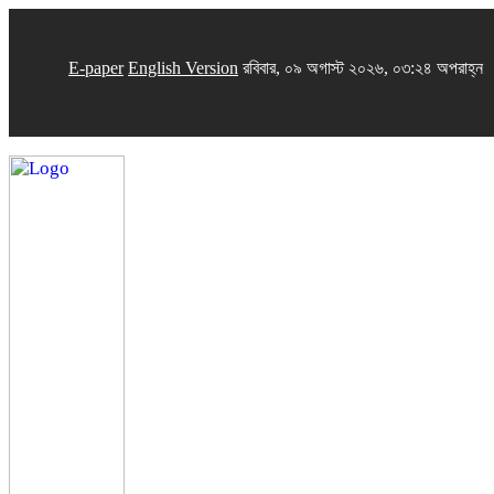
E-paper
English Version
রবিবার, ০৯ অগাস্ট ২০২৬, ০৩:২৪ অপরাহ্ন