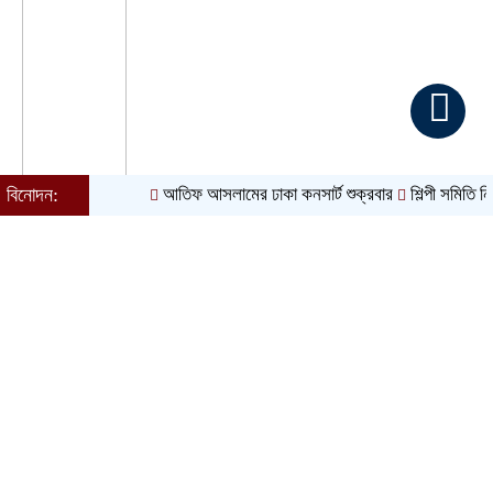
বিনোদন:
আতিফ আসলামের ঢাকা কনসার্ট শুক্রবার
শিল্পী সমিতি নির্বাচন ঘি