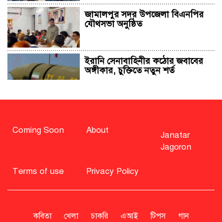
জামালপুর সদর উপজেলা বিএনপির
যৌথসভা অনুষ্ঠিত
ইরানি সেনাবাহিনীর কঠোর জবাবের
অঙ্গীকার, চুক্তিতে নতুন শর্ত
সাহাবুদ্দিন চুপ্পুসহ ২০ জনের বিরুদ্ধে
২৫১ কোটি টাকার শেয়ার মামলা
Coming Soon
About
Janatar
Jagoron
বিএনপি নিয়ে জামায়াতের মন্তব্যে
মির্জা ফখরুলের প্রতিক্রিয়া
Terms of use
Privacy Policy
সাহাবুদ্দিনকে গ্রেপ্তারের দাবি জানাল
এনসিপি
কবিতা
খেলা
চাকরি
এআই
টিপস
গান