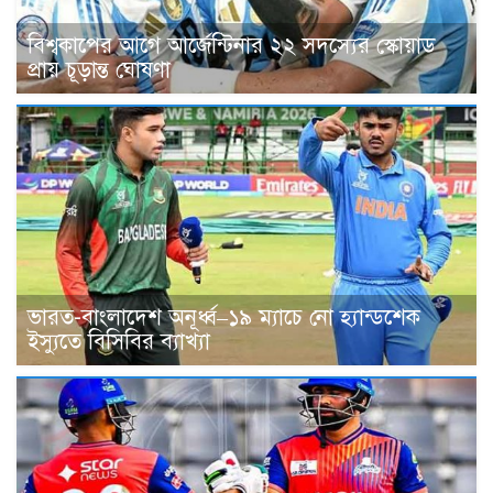
বিশ্বকাপের আগে আর্জেন্টিনার ২২ সদস্যের স্কোয়াড
প্রায় চূড়ান্ত ঘোষণা
ভারত-বাংলাদেশ অনূর্ধ্ব–১৯ ম্যাচে নো হ্যান্ডশেক
ইস্যুতে বিসিবির ব্যাখ্যা