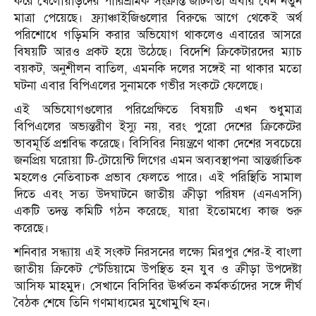
করে খেলোয়াড়দের পারিশ্রমিক সংক্রান্ত জটিলতা এবার যেন নতুন
মাত্রা পেয়েছে। ফ্র্যাঞ্চাইজিগুলোর বিরুদ্ধে আগে থেকেই অর্থ
পরিশোধে গড়িমসি করার অভিযোগ থাকলেও এবারের আসরে
বিষয়টি আরও প্রকট হয়ে উঠেছে। বিদেশি ক্রিকেটারদের ম্যাচ
বয়কট, অনুশীলন বাতিল, এমনকি দলের সঙ্গেই না থাকার মতো
ঘটনা এবার বিপিএলের সুনামকে গভীর সংকটে ফেলেছে।
এই অভিযোগগুলোর পরিপ্রেক্ষিতে বিষয়টি এখন শুধুমাত্র
বিপিএলের অভ্যন্তরীণ ইস্যু নয়, বরং পুরো দেশের ক্রিকেটের
ভাবমূর্তি প্রশ্নবিদ্ধ করেছে। বিসিবির নিয়ন্ত্রণে থাকা দেশের সবচেয়ে
জনপ্রিয় ঘরোয়া টি-টোয়েন্টি লিগের এমন অব্যবস্থাপনা আন্তর্জাতিক
মহলেও নেতিবাচক প্রভাব ফেলতে পারে। এই পরিস্থিতি সামাল
দিতে এবং সত্য উদ্ঘাটনে জাতীয় ক্রীড়া পরিষদ (এনএসসি)
একটি তদন্ত কমিটি গঠন করেছে, যারা ইতোমধ্যে কাজ শুরু
করেছে।
শনিবার সন্ধ্যায় এই সংকট নিরসনের লক্ষ্যে মিরপুর শের-ই বাংলা
জাতীয় ক্রিকেট স্টেডিয়ামে উপস্থিত হন যুব ও ক্রীড়া উপদেষ্টা
আসিফ মাহমুদ। সেখানে বিসিবির ঊর্ধ্বতন কর্মকর্তাদের সঙ্গে দীর্ঘ
বৈঠক শেষে তিনি গণমাধ্যমের মুখোমুখি হন।