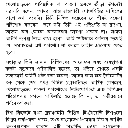
খেলোয়াড়দের পারিশ্রমিক না পাওয়া প্রসঙ্গে ক্রীড়া উপদেষ্টা
সরাসরি বলেন, ‘আমরা আজ রাজশাহী ফ্র্যাঞ্চাইজির মালিকের
সাথে কথা বলেছি। তিনি নিশ্চিত করেছেন যে শীঘ্রই বকেয়া
পরিশোধ করবেন। তবে যদি তিনি এই প্রতিশ্রুতি না রাখেন,
তাহলে আর কোনো আলোচনার জায়গা থাকবে না। আমরা
আইনি ব্যবস্থা নিতে বাধ্য হবো। আমি স্পষ্টভাবে জানিয়ে দিয়েছি
যে, সময়মতো অর্থ পরিশোধ না করলে আইনি প্রক্রিয়ায় যেতে
হবে।’
এছাড়াও তিনি জানান, বিপিএলের আয়োজন এবং ব্যবস্থাপনা
কতটা সুষ্ঠুভাবে পরিচালিত হয়েছে, তা খতিয়ে দেখতে একটি
সত্যান্বেষী কমিটি গঠন করা হয়েছে। তাদের কাজ হবে টুর্নামেন্টের
শুরু থেকে শেষ পর্যন্ত বিভিন্ন ফ্র্যাঞ্চাইজির আর্থিক লেনদেন,
খেলোয়াড়দের পাওনা পরিশোধের নির্ভরযোগ্যতা এবং বিপিএল
পরিচালনায় কোনো গাফিলতি হয়েছে কি না, তা গভীরভাবে
পর্যবেক্ষণ করা।
বিশ্ব ক্রিকেটে যখন ফ্র্যাঞ্চাইজি ভিত্তিক টি-টোয়েন্টি লিগগুলো
বিপুল জনপ্রিয়তা পাচ্ছে, তখন বাংলাদেশ প্রিমিয়ার লিগের আর্থিক
অব্যবস্থাপনার কারণে এটি বিতর্কিত হওয়া দুঃখজনক।