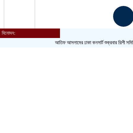
বিনোদন:
আতিফ আসলামের ঢাকা কনসার্ট শুক্রবার
শিল্পী সমিতি নির্বা
Toggle navigation
হোম
বাংলাদেশ
জেলা
আন্তর্জাতিক
খেলাধুলা
ক্রিকেট
বিনোদন
লাইফস্টাইল
সম্পাদকীয়
ধর্ম
আরও